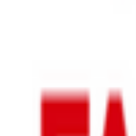
BXH Giải Đấu Lớn
BXH World Cup 2026
BXH Ngoại Hạng Anh
BXH La Liga
BXH Serie A
BXH Bundesliga
BXH VĐQG Ả Rập Xê Út
BXH Cúp C1 châu Âu
BXH Cúp C2 châu Âu
BXH V-League
BXH Cúp FA Anh
Kèo Nhà Cái