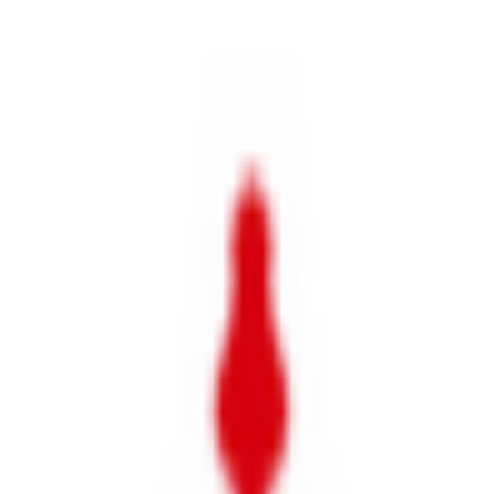
 12 bảng đấu + 8 đội đứng thứ 
Dự Đoán Macao
Giải Đấu
Cẩm Nang Soi Kèo
 Rập Xê Út
Cúp C1 châu Âu
Cúp C2 châu Âu
V-League
Cúp FA Anh
 Rập Xê Út
Cúp C1 châu Âu
Cúp C2 châu Âu
V-League
Cúp FA Anh
C