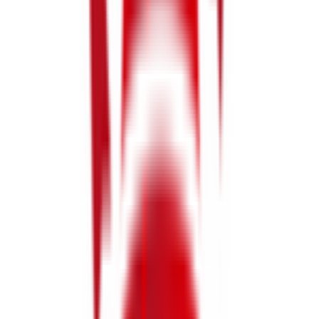
giành vé trực tiếp tham gia. Vị trí thứ năm sẽ nhận suất Europa
League, trong khi thứ sáu dự Conference League. Việc hiểu rõ các
tiêu chí xếp top như hiệu số đối đầu và điểm fair-play là quan trọng.
Hiệu số đối đầu được La Liga ưu tiên trước hiệu số chung, ảnh
hưởng nhiều đến người hâm mộ từ Premier League quen thuộc thứ
tự ngược lại. Điểm fair-play cũng có thể quyết định, nhất là khi câu
lạc bộ có điểm và hiệu số đối đầu bằng nhau. Các suất Conference
League và Europa League đều quan trọng với CLB, ảnh hưởng đến
tài chính và chiến lược. Cạnh tranh suất dự giải châu Âu khốc liệt,
với nhiều đội luôn bám sát trong khu vực giữa BXH. Khả năng theo
Kèo Nhà Cái
dõi sát sao và dự đoán các biến động trên BXH có thể ảnh hưởng
lớn tới chiến lược trận sau. Khả năng cạnh tranh và hiệu suất tại sân
khách hay sân nhà cũng đóng vai trò, vì chỉ cần một phép tính sai
lầm trong vài trận cuối có thể làm mất vé châu Âu.
Tầm quan trọng của hiệu số đối đầu và điểm fair-play
Tầm quan trọng của hiệu số đối đầu và điểm fair-play trong La Liga
được đánh giá từ nhiều yếu tố khác nhau. Trong khía cạnh chiến
thuật, hiệu số đối đầu đóng vai trò quyết định trong việc so sánh hai
đội có cùng điểm số. Khi hai câu lạc bộ có số điểm tương đương,
kết quả của các trận gặp nhau trực tiếp giữa hai đội sẽ được ưu tiên.
Đây là đặc điểm khác biệt của La Liga so với nhiều giải đấu khác,
nơi thường sử dụng hiệu số bàn thắng bại chung. Nhờ vào quy tắc