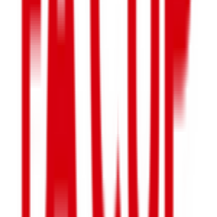
biệt có ý nghĩa khi các đội chạy đua vào Champions League hoặc
tránh nhóm "Descenso". Ứng dụng thực tế của tie-breaker thể hiện
trong việc thay đổi cách tiếp cận mỗi trận, khi các đội hiểu rõ rằng
hai chiến thắng trực tiếp trước đối thủ cạnh tranh sẽ có giá trị lớn.
Điều này không chỉ giúp khán giả hiểu rõ quy tắc xếp hạng, mà còn
khuyến khích đội bóng cân nhắc chiến thuật tối ưu mỗi trận đối đầu
quyết định.
YẾU
TỐ
LỢI ÍCH VÀ ẢNH
ỨNG DỤNG THỰC TẾ
XẾP
HƯỞNG
HẠNG
Hiệu
Xác định vị trí đội bóng trên
Thúc đẩy tính cạnh tranh,
số bàn
bảng xếp hạng khi điểm số
khuyến khích đội bóng ghi
thắng
bằng nhau
nhiều bàn thắng hơn
Đối
Quyết định thứ hạng dựa
Giảm thiểu yếu tố may mắn,
đầu
trên kết quả đối đầu giữa
giúp phản ánh năng lực
trực
hai đội có cùng điểm số
thực sự của đội bóng
tiếp
Số bàn
Khuyến khích lối chơi tấn
thắng
Sử dụng làm tiêu chí phụ để
công, tạo sự hấp dẫn cho
ghi
phân thứ hạng giữa các đội
giải đấu