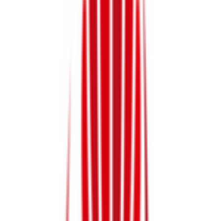
dụng sự cổ vũ từ khán giả. Ngược lại, khi thi đấu xa nhà, chiến
Bundesliga
thuật phòng ngự phản công thường được áp dụng nhằm tránh rủi ro
VĐQG Ả Rập Xê Út
và gia tăng cơ hội ghi bàn từ những pha lên bóng nhanh. Đặc điểm
Cúp C1 châu Âu
này có thể thấy rõ rệt khi theo dõi các trận đấu của những đội như
Cúp C2 châu Âu
Atlético Madrid hay Sevilla. Cùng với các quy tắc xếp hạng như đối
V-League
đầu trực tiếp, các đội phải cân nhắc kỹ lưỡng khi lựa chọn chiến
Cúp FA Anh
thuật cho mỗi trận.
Keonhacai88
cung cấp dữ liệu chi tiết giúp
người đọc nắm bắt xu hướng này. Mỗi sự lựa chọn chiến thuật
Dữ liệu bóng đá
không chỉ phản ánh mục tiêu ngắn hạn mà còn gây ảnh hưởng lớn
đến cuộc đua xếp hạng tổng thể trong suốt mùa giải.
Kèo Nhà Cái
Lịch Thi Đấu
Kết Quả Bóng Đá
Thay đổi chiến thuật dựa trên thứ tự xếp hạng
Bảng Xếp Hạng
Tỷ Số Trực Tuyến
Thay đổi chiến thuật dựa trên thứ tự xếp hạng là yếu tố quan trọng
Dự đoán Macao
trong cuộc đua dài hơi tại
La Liga
. Xếp hạng không chỉ là thước đo
Cẩm Nang Soi Kèo
thành tích, mà còn ảnh hưởng mạnh mẽ đến sự điều chỉnh chiến
thuật của huấn luyện viên. Một đội bóng đang đứng đầu có thể lựa
Tỷ lệ kèo bóng đá
chọn kiểm soát trận đấu chặt chẽ, bảo toàn lợi thế thay vì mạo hiểm
tìm kiếm thêm bàn thắng. Ngược lại, các đội ở cuối bảng có xu
Tỷ lệ kèo World Cup 2026
hướng dồn lực tấn công mạnh hơn để cải thiện xếp hạng, giảm nguy
Tỷ lệ kèo Ngoại hạng Anh
cơ xuống hạng. Bảng xếp hạng cập nhật liên tục của keonhacai88
Tỷ lệ kèo La Liga
cho phép huấn luyện viên phân tích đối thủ cụ thể hơn, đưa ra quyết
Tỷ lệ kèo Serie A
định chiến thuật phù hợp với vị trí hiện tại. Ngoài ra, phong độ sân
Tỷ lệ kèo Bundesliga
nhà và sân khách đóng vai trò quan trọng trong quyết định về đấu
Tỷ lệ kèo Saudi Pro League
pháp. Một đội bóng có thành tích sân khách kém cần điều chỉnh lối