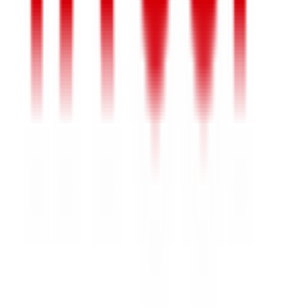
giải
Cuối mùa bóng La Liga luôn là thời điểm căng thẳng, khi các đội
điều chỉnh chiến lược để đạt mục tiêu cụ thể do đó
tỷ lệ kèo La Liga
có những diễn biến bất thường. Tại giai đoạn này, việc nhận diện
đúng phương hướng và thay đổi chiến thuật kịp thời là cực kỳ quan
trọng. Nhiều đội bóng tập trung ưu tiên phòng ngự khi đối mặt với
các đối thủ mạnh, trong khi đó, các đội có lợi thế lại chọn lối chơi
tấn công để cắt đuôi những kẻ bám đuổi. La Liga có quy tắc đặc
biệt là tính đối đầu trực tiếp trước khi tính hiệu số, nên các trận tại
giai đoạn cuối thường diễn ra rất chiến lược. Các đội phía dưới bảng
xếp hạng cũng không đứng yên, thường cải tiến đội hình nhằm
tránh nguy cơ xuống hạng. Sự linh hoạt trong điều chỉnh chiến thuật
và sử dụng cầu thủ chính là yếu tố quyết định cho cuộc đua cuối
mùa. Thông qua bảng dữ liệu từ keonhacai88, người hâm mộ có
thêm công cụ để theo dõi sự biến động và đưa ra những đánh giá
chiến lược rõ ràng, chính xác cho phần còn lại của mùa giải.
Phân tích cơ hội và thách thức trong xếp hạng mùa giải
La Liga mùa giải hiện tại, Real Sociedad đang gặp những thách
thức lớn nhưng cũng đi kèm với cơ hội để vươn lên. Với phong độ
ổn định ở những vòng đấu gần đây, đội đang đặt mục tiêu hướng tới
vị trí dự cúp châu Âu. Đặc biệt, việc thi đấu sân nhà mạnh mẽ đóng