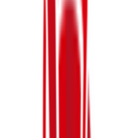
La Liga
Spain
·