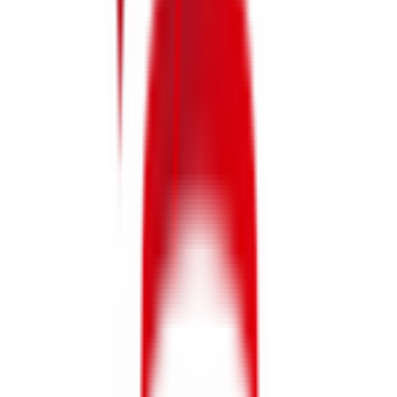
này, các đội có chiến lược tập trung vào trận đấu đối đầu để nâng
cao thứ hạng. Ngoài ra, điểm fair-play cũng không kém phần quan
trọng khi được sử dụng như một yếu tố phụ trong phân định xếp
hạng. Một đội giữ thái độ fair-play cao, ít thẻ phạt, có thể được ưu
tiên trong những tình huống cần phân định. Từ đó, chiến thuật và
tinh thần thi đấu fair-play trở thành những yếu tố quan trọng để giúp
các đội cải thiện vị trí trên bảng xếp hạng La Liga.
Kịch bản "nếu-thì" và tác động lên trật tự
xếp hạng
KQBD
Trong bảng xếp hạng La Liga hiện tại, kịch bản "nếu-thì" đóng vai
trò quan trọng trong việc dự đoán và phân tích trật tự xếp hạng của
các đội bóng. Người theo dõi giải đấu có thể sử dụng công cụ mô
phỏng "nếu-thì" để kiểm tra tác động của các kết quả tiềm năng lên
thứ hạng của CLB ưa thích. Khi xét đến vòng đấu tiếp theo, việc dự
báo kết quả có thể giúp xây dựng chiến lược cụ thể cho từng đội.
Bảng xếp hạng của keonhacai88 cung cấp mô phỏng phong phú, bổ
sung tình huống không chỉ cho top đầu mà còn cả nhóm nguy cơ
xuống hạng. Nhờ yếu tố tiên đoán từ các kịch bản, người theo dõi
có thể bám sát diễn biến từng vòng và đánh giá khả năng điều chỉnh
chiến thuật của CLB. Công cụ "nếu-thì" tại keonhacai88 không chỉ
đơn thuần là dữ liệu hiện có mà còn là trợ thủ đắc lực giúp phân tích
kịch bản và ảnh hưởng trực tiếp lên xếp hạng thông qua luật tie-