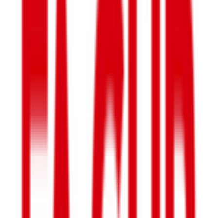
là cuộc đụng độ của hai câu lạc bộ hàng đầu Bundesliga mà còn
thường xuyên ảnh hưởng đến cục diện đấu cúp và
tỷ lệ kèo Cúp
C1
. Trận này thường thu hút khán giả không chỉ bởi những ngôi sao
trên sân mà còn vì chất lượng chiến thuật đỉnh cao. Theo dõi lịch thi
đấu cúp C1 để không bỏ lỡ những đối đầu hấp dẫn này tại
england2018bid.com.
PSG–Bayern Munich, Real Madrid–Liverpool, Arsenal–
Bayern Munich
Các trận đấu như PSG–Bayern Munich, Real Madrid–Liverpool, và
Arsenal–Bayern Munich luôn thu hút sự chú ý của người hâm mộ vì
tính chất đối đầu kịch tính. Theo dõi lịch thi đấu Cúp C1 nhằm cập
nhật kết quả nhanh chóng là điều cần thiết cho fan hâm mộ. Với
khung giờ rạng sáng, việc sử dụng công cụ đồng bộ lịch trên
england2018bid.com trở nên tiện lợi, giúp không bỏ lỡ bất kỳ chi
tiết nào.
©
2026
England2018bid
. All rights reserved.
·
21+
·
Đơn vị xuất bản
Khi nào lịch bị thay đổi
thông tin thể thao, không liên kết với bất kỳ nhà cái nào.
Lịch thi đấu Cúp C1 Châu Âu có thể thi bị thay đổi do quyết định
từ UEFA. Các lý do phổ biến bao gồm lịch thi đấu quốc nội trùng
thời điểm hoặc điều kiện sân vận động không đáp ứng. Ngoài ra,
các trận đấu có thể dời khi CLB gặp vấn đề về di chuyển hoặc thời