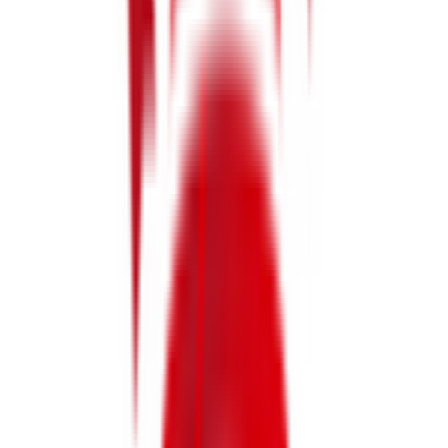
Dự đoán Macao
GMT+7. Keonhacai88.org giúp bạn dễ dàng quy đổi thời gian với
Cẩm Nang Soi Kèo
danh sách trận cụ thể, giải quyết băn khoăn khi phải tự đổi từ giờ
châu Âu sang giờ Việt Nam, đảm bảo không bỏ lỡ các trận cầu quan
Tỷ lệ kèo bóng đá
trọng.
Tỷ lệ kèo World Cup 2026
Tỷ lệ kèo Ngoại hạng Anh
Trận chung kết duy nhất đá thứ Bảy
Tỷ lệ kèo La Liga
Tỷ lệ kèo Serie A
Trận chung kết Cúp C1 Châu Âu là sự kiện đặc biệt. Đây là trận
Tỷ lệ kèo Bundesliga
đấu Champions duy nhất diễn ra vào thứ Bảy, thường vào cuối
Tỷ lệ kèo Saudi Pro League
tháng 5. Lý do chính là để tạo điều kiện thuận lợi cho việc di
Tỷ lệ kèo Cúp C1
chuyển của khán giả và đảm bảo khung giờ phù hợp cho người hâm
Tỷ lệ kèo Cúp C2
mộ toàn cầu. Với kiểu tổ chức này, các fan bóng đá có thể thưởng
Tỷ lệ kèo V-League
thức trận đấu mà không lo bị xáo trộn lịch công việc.
Tỷ lệ kèo Cúp FA
6 phase mùa giải — đọc lịch theo từng
giai đoạn
england2018bid.com — Chuyên trang dữ liệu tỷ lệ kèo nhà cái, kèo
Lịch thi đấu Cúp C1 Châu Âu chia làm 6 phase liên tục, từ vòng
bóng đá trực tuyến, lịch thi đấu, kqbd và bảng xếp hạng các giải đấu
loại đến chung kết. Mỗi phase có đặc điểm riêng, ảnh hưởng đến
hàng đầu thế giới như Ngoại hạng Anh, La Liga, Serie A,
cách phân chia lịch đấu. Trọng tài từng trận cũng đóng vai trò quan
Bundesliga, Cúp C1 và World Cup 2026.
trọng trong việc đảm bảo tính công bằng và minh bạch. Bạn có thể
dễ dàng tra cứu lịch sử
kết quả thi đấu cup C1
, phân tích và theo dõi
Về England2018bid
toàn bộ season qua công cụ filter, giúp chủ động theo dõi các trận