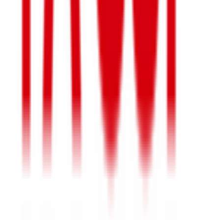
VTVcab — ON Sports, ON Football, ON Sports News,
VTVcab ON, ON Plus
Với lịch thi đấu Cúp C1 Châu Âu, england2018bid.com cung cấp
thông tin chi tiết giờ Việt Nam, giúp fan dễ dàng theo dõi trên kênh
VTVcab , ON Sports, ON Football, ON Sports News, VTVcab
ON, và ON Plus. Đặc biệt, khi trận thi nằm trong khung giờ rạng
sáng, bạn có thể xem lại trên các kênh này. Dữ liệu được cập nhật tự
động, đảm bảo bạn luôn theo dõi sát với thực tế.
TV360 Viettel
Với dịch vụ TV360 Viettel, bạn có thể xem trực tiếp tất cả các trận
đấu Cúp C1 châu Âu ngay tại Việt Nam. Dịch vụ này cung cấp chất
lượng hình ảnh sắc nét và âm thanh sống động, mang lại trải nghiệm
bóng đá tuyệt vời. Đặc biệt, TV360 Viettel hỗ trợ xem lại các trận
cầu nếu bạn bỏ lỡ một pha thi đấu quan trọng. Hãy tận hưởng
những trận đấu đỉnh cao mọi lúc, mọi nơi cùng TV360 Viettel.
Livescore
Lợi ích nổi bật mà TV360 Viettel mang lại cho người dùng đam mê
bóng đá:
· Truy cập nhanh chóng và dễ dàng từ mọi thiết bị thông minh.