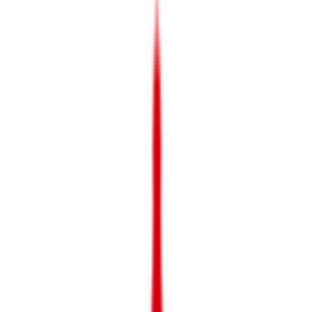
World Cup 2026
Ngoại Hạng Anh
La Liga
Serie A
Bundesliga
VĐQG
Ả Rập Xê Út
Cúp C1 châu Âu
Cúp C2 châu Âu
V-League
Cúp FA
Anh
World Cup 2026
Ngoại Hạng Anh
La Liga
Serie A
Bundesliga
VĐQG
Ả Rập Xê Út
Cúp C1 châu Âu
Cúp C2 châu Âu
V-League
Cúp FA
Anh
Cúp Bóng đá Bãi biển CONCACAF 2009
Cúp U17
Evergrande 2019