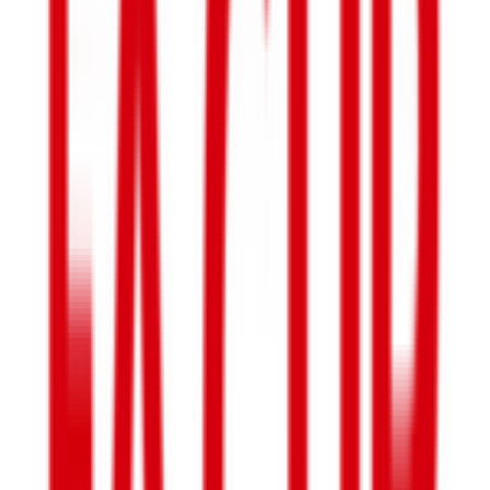
tiết xấu. Keonhacai88.org luôn cập nhật tự động, đảm bảo người
dùng không bỏ lỡ các thay đổi quan trọng.
Conflict với giải VĐQG
Cúp C1 thường có potential conflict với lịch giải VĐQG do khung
thời gian thi đấu trùng lặp. Điều này đặc biệt thấy rõ khi các trận
UCL diễn ra vào giữa tuần, ảnh hưởng rotating của huấn luyện viên
cũng như fatigue của cầu thủ trong vòng quay thi đấu. Các trận
quan trọng có thể bị giãn cách hoặc reschedule khéo léo để giữ sự
competitive level của cả hai giải đấu và không làm xáo trộn thể lực
cầu thủ.
Logistics di chuyển sau quarter-final
Logistics di chuyển sau quarter-final của Cúp C1 ảnh hưởng đáng
kể tới các đội thi đấu. Từ sau tháng 4, lịch trình thi đấu trở nên dày
đặc với các trận League Phase và các giải quốc nội. Điều này đòi
hỏi mỗi câu lạc bộ tối ưu hóa kế hoạch di chuyển để giảm thiểu thời
Kèo Nhà Cái
gian di chuyển. Chiến lược logistics sẽ ảnh hưởng trực tiếp đến khả
năng phục hồi và cả hiệu suất của các cầu thủ trong giai đoạn quyết
định này.
Postponed/rescheduled bởi UEFA