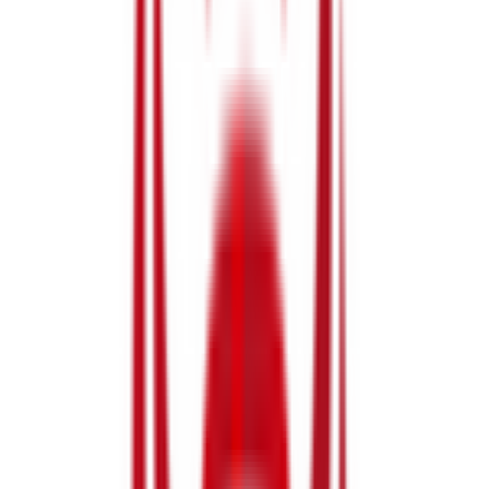
Dinamo Zagreb
-
12/08
00:00
Kauno Zalgiris
vs
Dinamo Zagreb
11/08
23:00
Sabah FK Baku
Aarhus AGF
-
11/08
23:00
Sabah FK Baku
vs
Aarhus AGF
11/08
23:00
Bodo Glimt
Saint Gilloise
-
11/08
23:00
Bodo Glimt