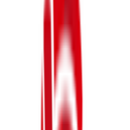
Cúp C1 châu Âu
Crvena Zvezda
Hapoel Beer Sheva
12/08/2026 / 01:00 / Sắp diễn ra
-1.5
0.88
+1.5
0.93
Cúp C1 châu Âu
Slovan Bratislava
Mjallby AIF
12/08/2026 / 01:15 / Sắp diễn ra
-0.5
0.80
+0.5
1.00