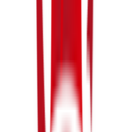
vì sao luôn lúc rạng sáng VN
Khung giờ chuẩn Champions League luôn diễn ra lúc rạng sáng tại
Việt Nam do sự khác biệt múi giờ giữa châu Âu và ASEAN. Trận
Giải đấu
đấu thường bắt đầu vào 21:00 CET, tức là 03:00 sáng giờ Việt Nam.
Điều này làm cho các tín đồ bóng đá cần chuẩn bị kế hoạch theo dõi
World Cup 2026
các
lịch thi đấu cúp c1 châu âu
một cách cẩn thận hơn, đảm bảo
Ngoại Hạng Anh
không bỏ lỡ bất kỳ khoảnh khắc quyết định nào.
La Liga
Serie A
Kickoff midweek thứ Ba thứ Tư 21:00 và 18:45 CET
Bundesliga
VĐQG Ả Rập Xê Út
Lịch thi đấu cúp C1 thường xuyên tổ chức các trận đấu vào tối thứ
Cúp C1 châu Âu
Ba và thứ Tư theo khung giờ 21:00 và 18:45 CET, tương đương
Cúp C2 châu Âu
rạng sáng tại Việt Nam. Đa phần người hâm mộ phải thức đêm để
V-League
chứng kiến các cuộc tranh tài hấp dẫn, đặc biệt khi các trận cầu diễn
Cúp FA Anh
ra cùng giờ. Cập nhật liên tục giúp bạn không bỏ lỡ thông tin chi tiết
Dữ liệu bóng đá
và đảm bảo không còn băn khoăn về giờ giấc.
Kèo Nhà Cái
Quy đổi sang GMT+7 (03:00 và 00:45 rạng sáng)
Lịch Thi Đấu
Kết Quả Bóng Đá
Lịch thi đấu UEFA Champions League thường diễn ra vào các
Bảng Xếp Hạng
khung giờ tối CET (03:00 và 00:45 rạng sáng VN). Điều này khiến
Tỷ Số Trực Tuyến
người hâm mộ Việt Nam cần điều chỉnh lịch trình theo múi giờ