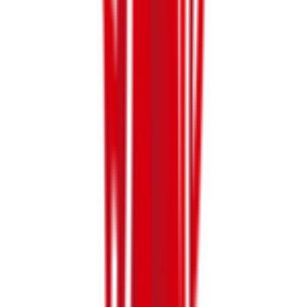
Cúp C1 châu Âu