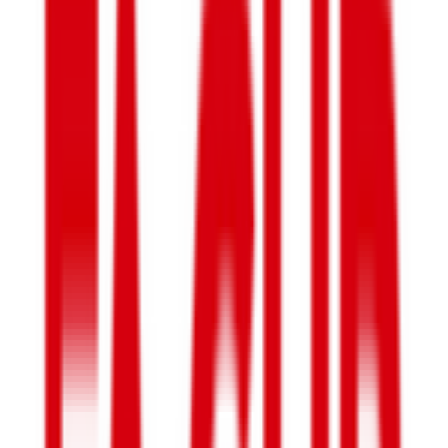
luân lưu để xác định đội chiến thắng. Những trận đấu như vậy
không chỉ đòi hỏi sự kiên nhẫn mà còn yêu cầu khả năng thi đấu ổn
định trong hiệp phụ, nơi mà sức bền và tinh thần là yếu tố quyết
định. Cúp C2 mùa 2025/26 đến giai đoạn này đặt ra yêu cầu cao
cho các đội bóng còn lại, ai cũng phải chuẩn bị kỹ càng cho khả
năng giải quyết trận đấu qua luân lưu.
Sự căng thẳng lan tỏa khi mỗi quả bóng trong loạt luân lưu đều có
thể mang lại niềm vui hoặc nỗi buồn cho cả đội và người hâm mộ.
Một quyết định không chính xác trong việc lựa chọn cầu thủ sút
Kèo Nhà Cái
luân lưu có thể làm xoay chuyển cục diện trận đấu. Cúp C2 mùa
này cho thấy không ít đội đã phải dừng bước chỉ vì một vài quả
bóng thiếu may mắn trong loạt luân lưu, lỡ hẹn với tấm vé vào
chung kết. Đối với các đội, việc chuẩn bị cả về chiến thuật lẫn tâm
lý là vô cùng cần thiết để đối mặt với những áp lực đến từ vòng 16,
tứ kết, và bán kết của giải đấu.
Tóm lại, giai đoạn vòng 16, tứ kết, và bán kết của Cúp C2 mùa
2025/26 không chỉ đơn thuần là những trận đấu với kết quả thông
thường, mà còn là hiện thân của sự kịch tính và những cuộc chiến
căng thẳng diễn ra mỗi khi trận đấu không thể phân thắng bại trong
thời gian thi đấu chính thức. Hiệp phụ và luân lưu trở thành yếu tố
không thể thiếu, đòi hỏi các đội bóng phải nỗ lực hết mình để giành
kết quả, tạo nên những màn đối đầu khó quên.