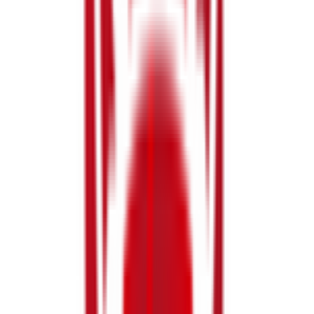
League Phase / Knock-out tùy thời điểm
cập nhật
Mùa giải Cúp C2, hay còn gọi là UEFA Europa League, 2025/26 đã
bắt đầu với nhiều trận đấu hấp dẫn ngay từ vòng League Phase.
Kết
quả Europa League
được cập nhật liên tục giúp người hâm mộ
không bỏ lỡ bất kỳ diễn biến nào của giải đấu này. Trong giai đoạn
League Phase, 36 đội bóng thi đấu với hình thức vòng tròn một
lượt, đem lại những cặp đấu kịch tính. Theo đó, kết quả Cúp C2
thường xuyên được điều chỉnh, để người xem dễ dàng theo dõi thứ
hạng của các đội.
Ở League Phase mùa giải 2025/26, mỗi đội bóng thi đấu tổng cộng
8 trận, gồm 4 trận sân nhà và 4 trận sân khách, đối đầu với 8 đội
khác nhau. Những CLB này được chọn từ 4 pot seeding, tạo nên
nhiều trận đấu thú vị, khi các kết quả Europa League đang rất khó
dự đoán. Thứ hạng sau 8 vòng đấu sẽ xác định những đội vào vòng
knock-out, mở ra cánh cửa cạnh tranh cho ngôi vô địch Cúp C2.
Giải đấu
Đối với các đội từ hạng 1 đến hạng 8, khoảng cách đến vòng 16 đội
của kết quả Cúp C2 đang ngày càng gần hơn. Vị trí này đảm bảo
World Cup 2026
cho họ vé trực tiếp đi tiếp mà không cần qua vòng play-offs. Trong
Ngoại Hạng Anh
khi đó, từ hạng 9 đến hạng 24, các đội phải bước vào vòng knock-
La Liga
out play-offs đầy căng thẳng, và kết quả Europa League ở giai đoạn