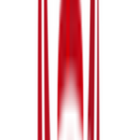
Kết quả knock-out play-offs hạng 9-24: cách đọc aggregate sau
hai lượt
Vòng 16, tứ kết, bán kết: badge AET / PEN khi có hiệp phụ và
luân lưu
Chung kết 20/05/2026 tại Beşiktaş Park, Istanbul: kết quả 90
phút, hiệp phụ và luân lưu nếu có
Đọc cặp đấu 2 lượt sau khi UEFA bỏ luật bàn thắng sân khách
từ mùa 2021/22
Vua phá lưới Europa League: kỷ lục Radamel Falcao và top
scorers lịch sử
Nhà vô địch Europa League: Sevilla với 7 danh hiệu và bảng
tổng kết vô địch qua các mùa
Giải đấu Cúp C2
(UEFA Europa League) mùa 2025/26 áp dụng thể
thức League Phase mới với 36 đội bóng. Mỗi CLB thi đấu 8 trận,
phân bổ thành 4 trận sân nhà và 4 trận sân khách, xác định 24 vị trí
dự vòng tiếp theo. Hạng 1-8 vào thẳng vòng 16 đội, hạng 9-24 thi
đấu knock-out play-offs không áp dụng luật bàn thắng sân khách,
theo quy định UEFA từ 2021/22. Chung kết diễn ra ngày
20/05/2026 tại Beşiktaş Park, Istanbul. Theo dõi kết quả chi tiết trên
Keonhacai 88
— "Dữ liệu bóng đá tiếng Việt, chuẩn nguồn, đọc
nhanh."
Kết quả mới nhất Cúp C2 mùa 2025/26 —