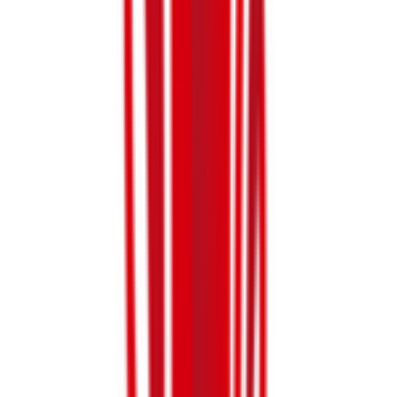
KQBD Giải Đấu Lớn
KQBD World Cup 2026
KQBD Ngoại Hạng Anh
KQBD La Liga
KQBD Serie A
KQBD Bundesliga
KQBD VĐQG Ả Rập Xê Út
KQBD Cúp C1 châu Âu
KQBD Cúp C2 châu Âu
KQBD V-League
KQBD Cúp FA Anh
Kèo Nhà Cái