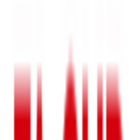
PEN khi có hiệp phụ và luân lưu
Vòng 16, tứ kết, bán kết của Cúp C2 mùa 2025/26 đang diễn ra hết
sức hấp dẫn, với nhiều trận đấu kịch tính, cần đến hiệp phụ và loạt
luân lưu để phân định thắng thua. Cúp C2 chứng kiến các đội bóng
hàng đầu châu Âu thi đấu căng thẳng, trong đó có những trận đấu
nổi bật với kết quả đáng chú ý. Ví dụ, trận đấu giữa Chelsea 2 và
©
2026
England2018bid
. All rights reserved.
·
21+
·
Đơn vị xuất bản
Porto 2 đã kết thúc với tỷ số hòa sau hai lượt trận, buộc phải bước
thông tin thể thao, không liên kết với bất kỳ nhà cái nào.
vào hiệp phụ. Quả bóng lăn trong 90 phút chính thức không đủ
phân định chiến thắng, dẫn đến việc các đội phải kéo nhau vào thời
gian thi đấu hiệp phụ để tìm ra đội đi tiếp. Theo điều lệ SPL 2025,
khi kết quả sau 120 phút vẫn không thay đổi, trận đấu sẽ bước vào
loạt luân lưu căng thẳng.
Chelsea 2 giữ vững phong độ trong vòng 16 này bằng việc tận dụng
cơ hội từ quả bóng trong những phút cuối hiệp phụ, ghi bàn quyết
định giành vé đi tiếp. Tuy vậy, không phải trận đấu nào cũng có thể
giải quyết trong thời gian chính thức hoặc hiệp phụ. Đối với những
trận đấu đầy kịch tính như vậy, cách giải quyết đôi khi là phải dựa
vào khả năng chịu áp lực trong loạt luân lưu, nơi mà từng quả bóng
bay vào lưới sẽ quyết định số phận của đội bóng.
Trong các vòng đấu như tứ kết và bán kết, các đội càng có xu
hướng cẩn trọng hơn, dẫn tới nhiều trận đấu kéo dài đến hiệp phụ và