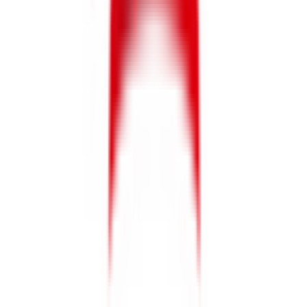
Mickaël Landreau
qua các tỷ số vẫn khiến giải đấu trở nên hấp dẫn và khó dự đoán.
Eljero Elia
Các đội bóng không chỉ cạnh tranh nhau mà còn phải đối diện với
Marko Šuler
những thay đổi khách quan từ tỷ số của các đối thủ khác.
Liên hệ
Kết quả knock-out play-offs hạng 9-24:
Website:
www.keonhacai88.org
cách đọc aggregate sau hai lượt
Địa chỉ:
Số 52 Đường 19/5, P. Văn Quán, Hà Đông, Hà Nội, Việt
Nam
SĐT:
0986 127 636
Vòng knock-out play-offs của Cúp C2 mùa 2025/26 đánh dấu giai
Email:
england2018bid.com@gmail.com
đoạn sôi động trong cuộc đua vào vòng 16. Ở vòng này, các đội
Sơ đồ trang:
sitemap
hạng 9 đến 24 ở League Phase Cúp C2 được xác định qua màn so
Đối tác liên kết:
kèo nhà cái
tài hai lượt, mà tổng tỷ số sau hai trận (aggregate) quyết định ai đi
tiếp. Kết quả Europa League trong các trận đấu này cần được theo
dõi chặt chẽ vì nó không chỉ ảnh hưởng đến các đội bóng mà còn
đến toàn cục giải đấu.
Trận đấu knock-out play-offs vòng này không chịu ảnh hưởng của
luật bàn thắng sân khách, giúp các đội thi đấu cởi mở hơn và tập
trung toàn lực vào việc ghi bàn nhiều nhất có thể. Sau khi kết thúc
hai lượt trận, đội có tổng tỷ số cao hơn sẽ bước vào vòng 16. Trong
trường hợp tổng tỷ số hòa, trận đấu sẽ bước vào hiệp phụ và sau đó
là loạt luân lưu nếu cần thiết, theo quy định mới của UEFA từ mùa
2021/22.
Kết quả Cúp C2 từ các trận đấu vòng này thường thay đổi bất ngờ