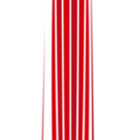
CSKA Sofia
0 - 0
Qarabag
Hai lượt[0-0], 120 phút[0-0], Pen[5-4], Chủ thắng
FT
00:45
PAOK Saloniki
Dynamo Kyiv
2
0
31/07
00:45
PAOK Saloniki
2 - 0
Dynamo Kyiv
FT
00:00
Hradec Kralove
Tromso IL
3
1
31/07
00:00
Hradec Kralove
3 - 1
Tromso IL
FT
00:00