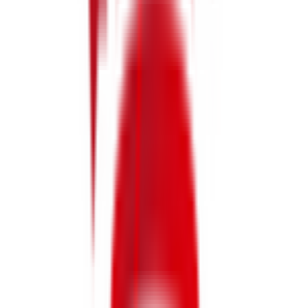
Điều khoản dịch vụ
thức mới này. Khi các đội top 8 có tỷ số tốt và lịch sử đối đầu có lợi,
Chính sách bảo mật
họ được quyền tự quyết ở các vòng tiếp theo.
Miễn trừ trách nhiệm
Mọi sự tính toán đều xoay quanh việc duy trì vị trí trong bảng xếp
Quy định độ tuổi 21+
hạng ở một cutoff zone mong muốn trước khi 2 vòng cuối định
đoạt. Hạng 25-36 thường không còn khả năng lật ngược tình thế và
Minh bạch biên tập
sẽ bị loại khỏi mùa giải. Các đội bóng này sẽ không có cơ hội tranh
chấp ở giai đoạn knock-out sau đó.
League Phase không chỉ là việc chạy đua tới các vị trí xếp hạng
thuận lợi mà còn liên quan đến chiến thuật dài hạn. Các đội bóng
thường phải cân nhắc giữa tấn công mạnh mẽ để có tỷ số thuận lợi,
hoặc chọn lối chơi phòng ngự an toàn hơn nếu đối thủ mạnh hơn.
Đây là thách thức lớn với các đội, đặc biệt khi họ đối mặt với lịch thi
Chính sách biên tập
đấu dày đặc và đối thủ không dễ chịu.
Phương pháp dữ liệu
Các đội top 24 có cơ hội điều chỉnh trước giai đoạn knock-out. Giữ
Hội đồng cố vấn
vững thứ hạng không dễ dàng, đặc biệt khi tỷ số trong mỗi
matchday có thể dẫn đến biến động lớn trong bảng xếp hạng. Hiểu
rõ về xếp hạng giúp tạo chiến thuật hợp lý hơn nhằm tận dụng lợi
thế sân nhà hoặc sân khách trong các trận còn lại.
Trong bối cảnh bóng đá châu Âu hiện nay, UEFA Europa League
mùa {{current_season}} đang dần trở thành một trong những hấp
Đội ngũ tác giả
dẫn với thể thức mới. Khả năng thay đổi thứ hạng bất cứ lúc nào