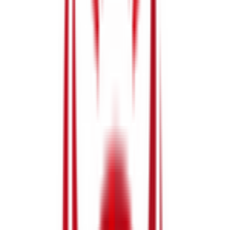
Maccabi Tel Aviv
1 - 0
Sheriff Tiraspol
FT
02:00
Hajduk Split
Pafos FC
2
0
24/07
02:00
Hajduk Split
2 - 0
Pafos FC
1
/
2
← Trước
Sau →
Nhánh đấu
Đang tải...
Lời giới thiệu
Kết quả mới nhất Cúp C2 mùa 2025/26 — League Phase /
Knock-out tùy thời điểm cập nhật
Kết quả League Phase 8 matchdays: đọc tỷ số theo cutoff
zones top 8 / top 24 / bị loại